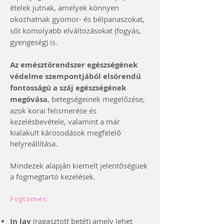
ételek jutnak, amelyek könnyen
okozhatnak gyomor- és bélpanaszokat,
sőt komolyabb elváltozásokat (fogyás,
gyengeség) is.
Az emésztőrendszer egészségének
védelme szempontjából elsőrendű
fontosságú a száj egészségének
megóvása
, betegségeinek megelőzése,
azok korai felismerése és
kezelésbevétele, valamint a már
kialakult károsodások megfelelő
helyreállítása.
Mindezek alapján kiemelt jelentőségüek
a fogmegtartó kezelések.
Fogtömés:
In lay
(ragasztott betét) amely lehet