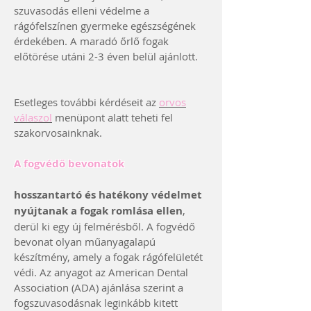
szuvasodás elleni védelme a
rágófelszínen gyermeke egészségének
érdekében. A maradó őrlő fogak
előtörése utáni 2-3 éven belül ajánlott.
Esetleges további kérdéseit az
orvos
válaszol
menüpont alatt teheti fel
szakorvosainknak.
A fogvédő bevonatok
hosszantartó és hatékony védelmet
nyújtanak a fogak romlása ellen
,
derül ki egy új felmérésből. A fogvédő
bevonat olyan műanyagalapú
készítmény, amely a fogak rágófelületét
védi. Az anyagot az American Dental
Association (ADA) ajánlása szerint a
fogszuvasodásnak leginkább kitett