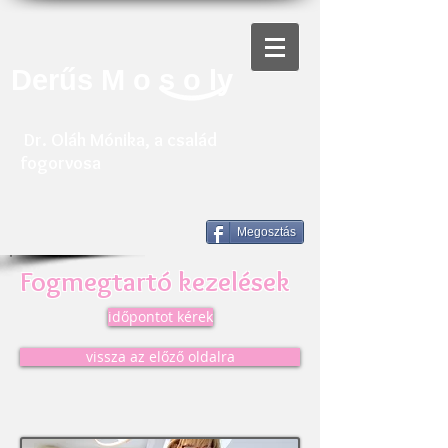
Derűs M o s o ly
Dr. Oláh Mónika, a család
fogorvosa
Megosztás
Fogmegtartó kezelések
időpontot kérek
vissza az előző oldalra