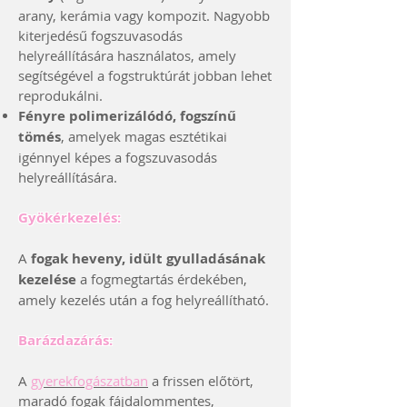
arany, kerámia vagy kompozit. Nagyobb
kiterjedésű fogszuvasodás
helyreállítására használatos, amely
segítségével a fogstruktúrát jobban lehet
reprodukálni.
Fényre polimerizálódó, fogszínű
tömés
, amelyek magas esztétikai
igénnyel képes a fogszuvasodás
helyreállítására.
Gyökérkezelés:
A
fogak heveny, idült gyulladásának
kezelése
a fogmegtartás érdekében,
amely kezelés után a fog helyreállítható.
Barázdazárás:
A
gyerekfogászatban
a frissen előtört,
maradó fogak fájdalommentes,