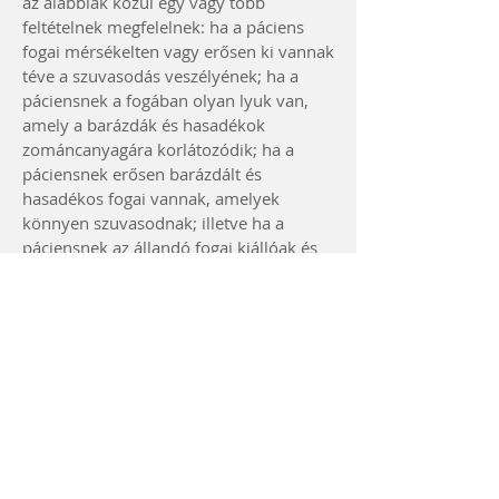
az alábbiak közül egy vagy több
feltételnek megfelelnek: ha a páciens
fogai mérsékelten vagy erősen ki vannak
téve a szuvasodás veszélyének; ha a
páciensnek a fogában olyan lyuk van,
amely a barázdák és hasadékok
zománcanyagára korlátozódik; ha a
páciensnek erősen barázdált és
hasadékos fogai vannak, amelyek
könnyen szuvasodnak; illetve ha a
páciensnek az állandó fogai kiállóak és
erősen barázdáltak.
Vissza a kezdőoldalra
Időpontot kérek
Itt talál minket