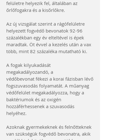
felületre helyezik fel, általában az
őrlőfogakra és a kisőrlőkre.
Az új vizsgálat szerint a rágófelületre
helyezett fogvédő bevonatok 92-96
százalékban egy év elteltével is épek
maradtak. Öt évvel a kezelés után a vax
több, mint 82 százaléka mutatható ki.
A fogak kilyukadását
megakadályozandó, a
védőbevonat fékezi a korai fázisban lévő
fogszuvasodás folyamatát. A műanyag
védőfelület megakadályozza, hogy a
baktériumok és az oxigén
hozzáférhessenek a szuvasodás
helyéhez.
Azoknak gyermekeknek és felnőtteknek
van szükségük fogvédő bevonatra, akik