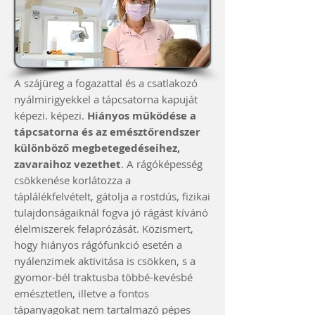
A szájüreg a fogazattal és a csatlakozó
nyálmirigyekkel a tápcsatorna kapuját
képezi. képezi.
Hiányos működése a
tápcsatorna és az emésztőrendszer
különböző megbetegedéseihez,
zavaraihoz vezethet
. A rágóképesség
csökkenése korlátozza a
táplálékfelvételt, gátolja a rostdús, fizikai
tulajdonságaiknál fogva jó rágást kívánó
élelmiszerek felaprózását. Közismert,
hogy hiányos rágófunkció esetén a
nyálenzimek aktivitása is csökken, s a
gyomor-bél traktusba többé-kevésbé
emésztetlen, illetve a fontos
tápanyagokat nem tartalmazó pépes